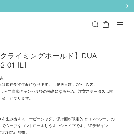
クライミングホールド】DUAL
2 01 [L]
込
品は現在受注生産になります。【発送日数：2か月以内】
によって自動キャンセル後の発送になるため、注文ステータスは前
応済」となります。
ーーーーーーーーーーーーーーーーーーーー
きを生み出すスローピージャグ。保持面が限定的でコンペシーンの
トでムーブをコントロールしやすいシェイプです。3Dデザイン＋
で左右対称に製造。