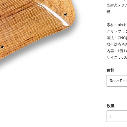
高耐久テク
現。
素材：birc
グリップ：
製法：CNC
取付対応角度
内容：1個 Le
サイズ：60c
種類
数量