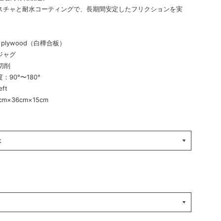
スチャと耐水コーティングで、長期間安定したフリクションを実
h plywood（白樺合板）
ジャグ
切削
：90°〜180°
ft
m×36cm×15cm